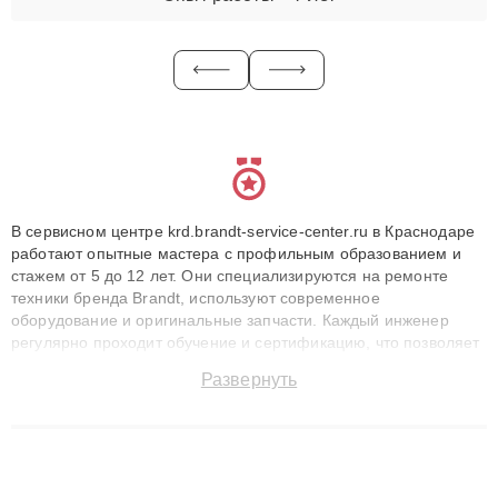
В сервисном центре krd.brandt-service-center.ru в Краснодаре
работают опытные мастера с профильным образованием и
стажем от 5 до 12 лет. Они специализируются на ремонте
техники бренда Brandt, используют современное
оборудование и оригинальные запчасти. Каждый инженер
регулярно проходит обучение и сертификацию, что позволяет
быстро и точноdiagnostikировать поломки и восстанавливать
Развернуть
технику с сохранением гарантии до 3 лет. Наши мастера
решают сложные случаи: от замены матриц и материнских
плат до ремонта после залития и восстановления данных.
Благодаря высокой квалификации и ответственному подходу
клиенты получают быстрый, качественный ремонт и понятные
объяснения по результатам диагностики.