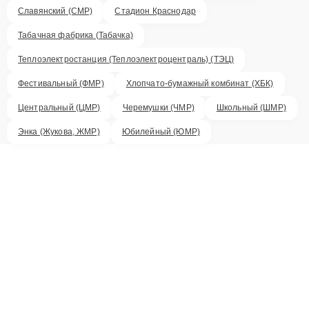
Славянский (СМР)
Стадион Краснодар
Табачная фабрика (Табачка)
Теплоэлектростанция (Теплоэлектроцентраль) (ТЭЦ)
Фестивальный (ФМР)
Хлопчато-бумажный комбинат (ХБК)
Центральный (ЦМР)
Черемушки (ЧМР)
Школьный (ШМР)
Энка (Жукова, ЖМР)
Юбилейный (ЮМР)