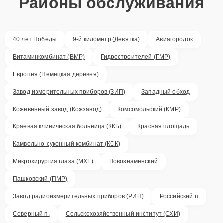
Районы обслуживания
40 лет Победы
9-й километр (Девятка)
Авиагородок
Витаминкомбинат (ВМР)
Гидростроителей (ГМР)
Европея (Немецкая деревня)
Завод измерительных приборов (ЗИП)
Западный обход
Кожевенный завод (Кожзавод)
Комсомольский (КМР)
Краевая клиническая больница (ККБ)
Красная площадь
Камвольно-суконный комбинат (КСК)
Микрохирургия глаза (МХГ)
Новознаменский
Пашковский (ПМР)
Завод радиоизмерительных приборов (РИП)
Российский п
Северный п.
Сельскохозяйственный институт (СХИ)