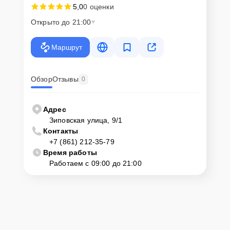
5,0
0 оценки
0811 K нужно просто оставить
Заявку на сайте
или позвонить
телефону горячей линии: +7 (861) 212-35-79. Наши специалисты
Открыто до 21:00
оперативно проконсультируют по всем необходимым вопросам,
запишут на диагностику, подскажут с вариантами курьерской
доставки или оформят выезд мастера в удобное время и место.
Маршрут
Обзор
Отзывы
0
Адрес
Зиповская улица, 9/1
Контакты
+7 (861) 212-35-79
Время работы
Работаем с 09:00 до 21:00