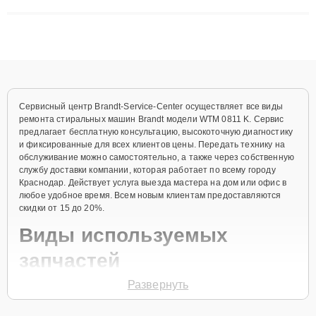
решают сложные случаи: от замены матриц и материнских
плат до ремонта после залития и восстановления данных.
Благодаря высокой квалификации и ответственному подходу
клиенты получают быстрый, качественный ремонт и понятные
объяснения по результатам диагностики.
Сервисный центр Brandt-Service-Center осуществляет все виды
ремонта стиральных машин Brandt модели WTM 0811 K. Сервис
предлагает бесплатную консультацию, высокоточную диагностику
и фиксированные для всех клиентов цены. Передать технику на
обслуживание можно самостоятельно, а также через собственную
службу доставки компании, которая работает по всему городу
Краснодар. Действует услуга выезда мастера на дом или офис в
любое удобное время. Всем новым клиентам предоставляются
скидки от 15 до 20%.
Виды используемых
запчастей
Развернуть
Для ремонта стиральной машины модели WTM 0811 K
предлагаются как оригинальные комплектующие бренда Brandt,