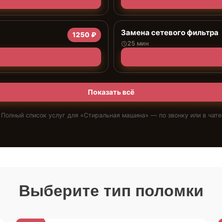
Замена сетевого фильтра
1250 ₽
25 мин
Показать всё
Полный список услуг для «
Стиральная машина
» — по звонку или в чате
Выберите тип поломки