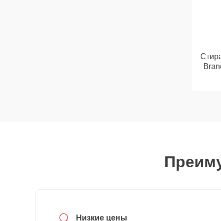
Стир
Bran
Преиму
Низкие цены