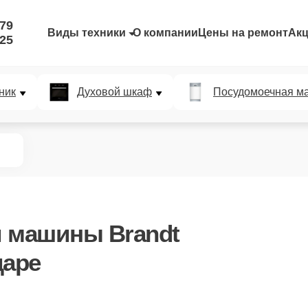
-79
Виды техники
О компании
Цены на ремонт
Ак
-25
ник
Духовой шкаф
Посудомоечная м
 машины Brandt
даре