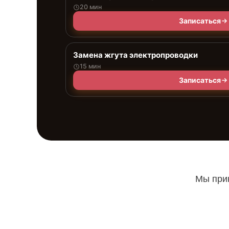
20 мин
Записаться
Замена жгута электропроводки
15 мин
Записаться
Мы прин