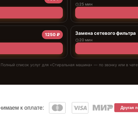
25 мин
Замена сетевого фильтра
1250 ₽
20 мин
Полный список услуг для «
Стиральная машина
» — по звонку или в чате
имаем к оплате:
Другая 