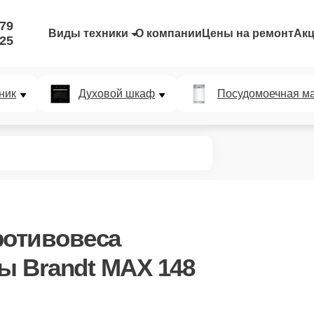
-79
Виды техники
О компании
Цены на ремонт
Ак
-25
ник
Духовой шкаф
Посудомоечная м
ротивовеса
 Brandt MAX 148