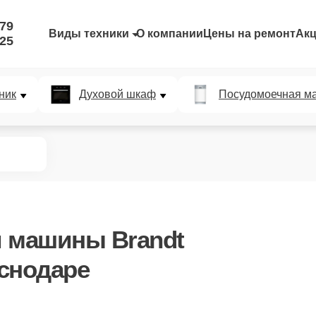
-79
Виды техники
О компании
Цены на ремонт
Ак
-25
ник
Духовой шкаф
Посудомоечная м
 машины Brandt
снодаре