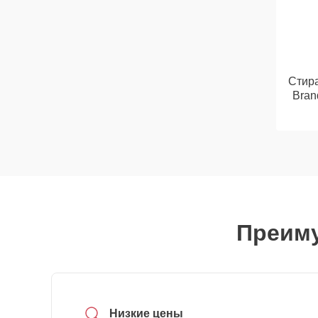
Стир
Bran
Преиму
Низкие цены