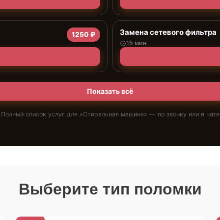
Замена сетевого фильтра
1250 ₽
15 мин
Показать всё
Полный список услуг для «
Стиральная машина
» — по звонку или в чате
Выберите тип поломки