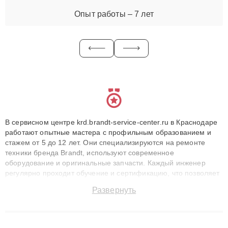
Опыт работы – 7 лет
В сервисном центре krd.brandt-service-center.ru в Краснодаре
работают опытные мастера с профильным образованием и
стажем от 5 до 12 лет. Они специализируются на ремонте
техники бренда Brandt, используют современное
оборудование и оригинальные запчасти. Каждый инженер
регулярно проходит обучение и сертификацию, что позволяет
быстро и точноdiagnostikировать поломки и восстанавливать
Развернуть
технику с сохранением гарантии до 3 лет. Наши мастера
решают сложные случаи: от замены матриц и материнских
плат до ремонта после залития и восстановления данных.
Благодаря высокой квалификации и ответственному подходу