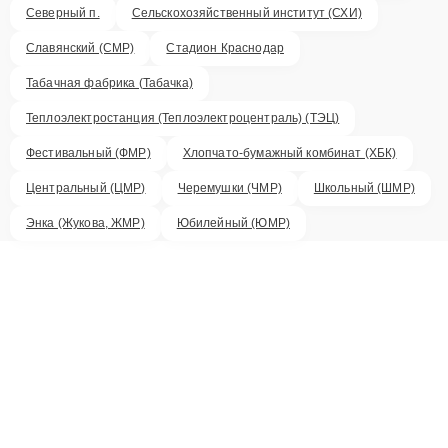
Северный п.
Сельскохозяйственный институт (СХИ)
Славянский (СМР)
Стадион Краснодар
Табачная фабрика (Табачка)
Теплоэлектростанция (Теплоэлектроцентраль) (ТЭЦ)
Фестивальный (ФМР)
Хлопчато-бумажный комбинат (ХБК)
Центральный (ЦМР)
Черемушки (ЧМР)
Школьный (ШМР)
Энка (Жукова, ЖМР)
Юбилейный (ЮМР)