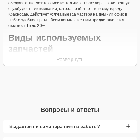
обслуживание можно самостоятельно, а также через собственную
службу доставки компании, которая работает по всему городу
Краснодар. Действует услуга выезда мастера на дом или офис в
любое удобное время. Всем новым клиентам предоставляются
скидки от 15 до 20%.
Виды используемых
запчастей
Развернуть
Для ремонта посудомоечной машины модели DFS1009B
предлагаются как оригинальные комплектующие бренда Brandt,
так и качественные аналоги фирменных деталей. Выбор варианта
запчастей или качества аналогичных комплектующих всегда
остается за клиентом.
Как определиться с выбором запчастей:
Если устройство свежей модели и есть планы на
Вопросы и ответы
активное использование устройства дольше
года, рекомендуется выбор оригинальных
запчастей.
+
Выдаётся ли вами гарантия на работы?
При наличии планов в скором времени заменить
устройство на более современное, лучше