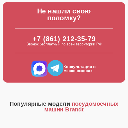
Не нашли свою
поломку?
+7 (861) 212-35-79
Звонок бесплатный по всей территории РФ
Консультация в
мессенджерах
Популярные модели
посудомоечных
машин Brandt