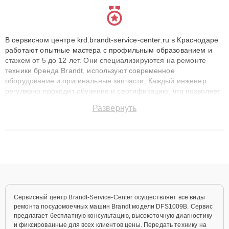
В сервисном центре krd.brandt-service-center.ru в Краснодаре
работают опытные мастера с профильным образованием и
стажем от 5 до 12 лет. Они специализируются на ремонте
техники бренда Brandt, используют современное
оборудование и оригинальные запчасти. Каждый инженер
регулярно проходит обучение и сертификацию, что позволяет
быстро и точноdiagnostikировать поломки и восстанавливать
Развернуть
технику с сохранением гарантии до 3 лет. Наши мастера
решают сложные случаи: от замены матриц и материнских
плат до ремонта после залития и восстановления данных.
Благодаря высокой квалификации и ответственному подходу
клиенты получают быстрый, качественный ремонт и понятные
объяснения по результатам диагностики.
Сервисный центр Brandt-Service-Center осуществляет все виды
ремонта посудомоечных машин Brandt модели DFS1009B. Сервис
предлагает бесплатную консультацию, высокоточную диагностику
и фиксированные для всех клиентов цены. Передать технику на