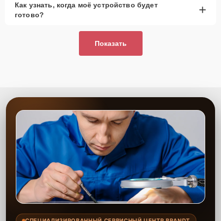
Как узнать, когда моё устройство будет
+
рассмотреть вариант с использованием
готово?
качественного аналога брендовой детали.
Так или иначе, при ремонте будут использованы исключительно
Показать
высококачественные запчасти, будь это 100% оригинал, или
надежные аналоги проверенных и зарекомендовавших себя
производителей.
Этапы ремонта
Для оперативного ремонта вашей техники нужно:
Позвонить по телефону горячей линии или
запросить обратный звонок через Форму заявки
для быстрого уточнения деталей.
Привезти устройство в ближайший центр или
передать аппарат курьеру службы доставки,
дождаться результатов диагностики и принять
решение.
Дождаться оповещения о готовности и забрать
устройство самостоятельно или воспользоваться
курьерской доставкой.
СПЕЦИАЛИЗИРОВАННЫЙ СЕРВИСНЫЙ ЦЕНТР BRANDT