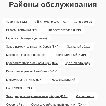
Районы обслуживания
40 лет Победы
9-й километр (Девятка)
Авиагородок
Витаминкомбинат (ВМР)
Гидростроителей (ГМР)
Европея (Немецкая деревня)
Завод измерительных приборов (ЗИП)
Западный обход
Кожевенный завод (Кожзавод)
Комсомольский (КМР)
Краевая клиническая больница (ККБ)
Красная площадь
Камвольно-суконный комбинат (КСК)
Микрохирургия глаза (МХГ)
Новознаменский
Пашковский (ПМР)
Завод радиоизмерительных приборов (РИП)
Российский п
Северный п.
Сельскохозяйственный институт (СХИ)