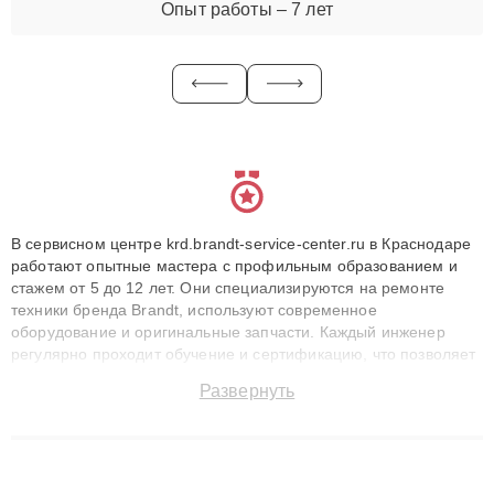
Опыт работы – 7 лет
В сервисном центре krd.brandt-service-center.ru в Краснодаре
работают опытные мастера с профильным образованием и
стажем от 5 до 12 лет. Они специализируются на ремонте
техники бренда Brandt, используют современное
оборудование и оригинальные запчасти. Каждый инженер
регулярно проходит обучение и сертификацию, что позволяет
быстро и точноdiagnostikировать поломки и восстанавливать
Развернуть
технику с сохранением гарантии до 3 лет. Наши мастера
решают сложные случаи: от замены матриц и материнских
плат до ремонта после залития и восстановления данных.
Благодаря высокой квалификации и ответственному подходу
клиенты получают быстрый, качественный ремонт и понятные