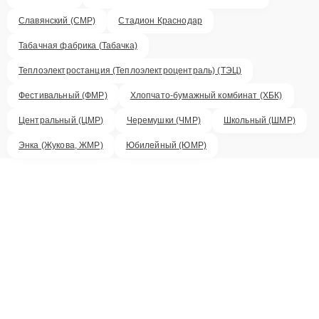
Славянский (СМР)
Стадион Краснодар
Табачная фабрика (Табачка)
Теплоэлектростанция (Теплоэлектроцентраль) (ТЭЦ)
Фестивальный (ФМР)
Хлопчато-бумажный комбинат (ХБК)
Центральный (ЦМР)
Черемушки (ЧМР)
Школьный (ШМР)
Энка (Жукова, ЖМР)
Юбилейный (ЮМР)