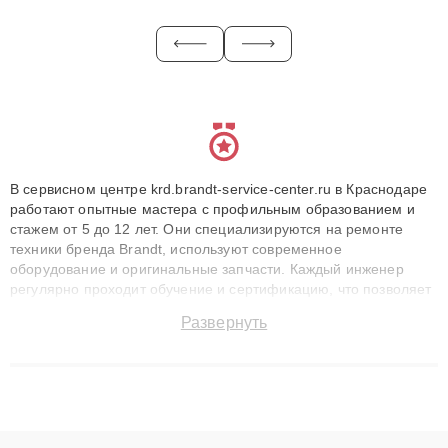
В сервисном центре krd.brandt-service-center.ru в Краснодаре
работают опытные мастера с профильным образованием и
стажем от 5 до 12 лет. Они специализируются на ремонте
техники бренда Brandt, используют современное
оборудование и оригинальные запчасти. Каждый инженер
регулярно проходит обучение и сертификацию, что позволяет
быстро и точноdiagnostikировать поломки и восстанавливать
Развернуть
технику с сохранением гарантии до 3 лет. Наши мастера
решают сложные случаи: от замены матриц и материнских
плат до ремонта после залития и восстановления данных.
Благодаря высокой квалификации и ответственному подходу
клиенты получают быстрый, качественный ремонт и понятные
объяснения по результатам диагностики.