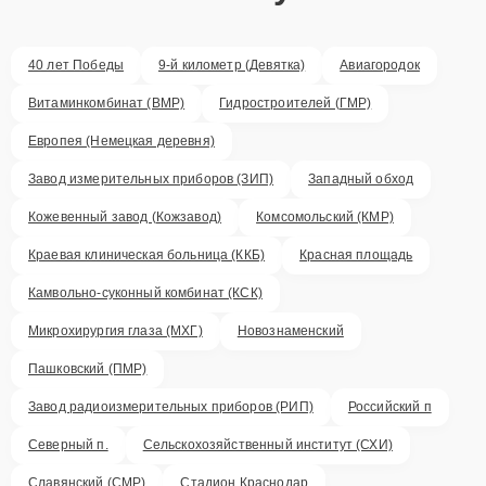
40 лет Победы
9-й километр (Девятка)
Авиагородок
Витаминкомбинат (ВМР)
Гидростроителей (ГМР)
Европея (Немецкая деревня)
Завод измерительных приборов (ЗИП)
Западный обход
Кожевенный завод (Кожзавод)
Комсомольский (КМР)
Краевая клиническая больница (ККБ)
Красная площадь
Камвольно-суконный комбинат (КСК)
Микрохирургия глаза (МХГ)
Новознаменский
Пашковский (ПМР)
Завод радиоизмерительных приборов (РИП)
Российский п
Северный п.
Сельскохозяйственный институт (СХИ)
Славянский (СМР)
Стадион Краснодар