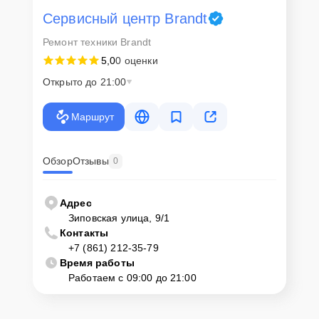
Как начать ремонт
Сервисный центр Brandt
Ремонт техники Brandt
Для запуска процесса ремонта холодильника Brandt FRI 290 SEX
5,0
0 оценки
нужно просто оставить
Заявку на сайте
или позвонить телефону
горячей линии: +7 (861) 212-35-79. Наши специалисты оперативно
Открыто до 21:00
проконсультируют по всем необходимым вопросам, запишут на
диагностику, подскажут с вариантами курьерской доставки или
оформят выезд мастера в удобное время и место.
Маршрут
Обзор
Отзывы
0
Адрес
Зиповская улица, 9/1
Контакты
+7 (861) 212-35-79
Время работы
Работаем с 09:00 до 21:00