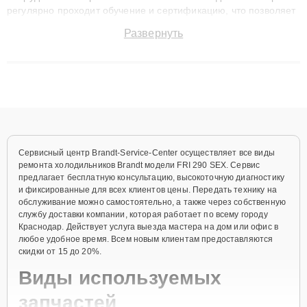
регулярно проходит обучение и сертификацию, что позволяет
быстро и точноdiagnostikировать поломки и восстанавливать
Развернуть
технику с сохранением гарантии до 3 лет. Наши мастера
решают сложные случаи: от замены матриц и материнских
плат до ремонта после залития и восстановления данных.
Благодаря высокой квалификации и ответственному подходу
клиенты получают быстрый, качественный ремонт и понятные
объяснения по результатам диагностики.
Сервисный центр Brandt-Service-Center осуществляет все виды
ремонта холодильников Brandt модели FRI 290 SEX. Сервис
предлагает бесплатную консультацию, высокоточную диагностику
и фиксированные для всех клиентов цены. Передать технику на
обслуживание можно самостоятельно, а также через собственную
службу доставки компании, которая работает по всему городу
Краснодар. Действует услуга выезда мастера на дом или офис в
любое удобное время. Всем новым клиентам предоставляются
скидки от 15 до 20%.
Виды используемых
запчастей