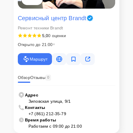
данных на ремонтируемых устройствах клиентов, в соответствии с
действующим законодательством Российской Федерации.
Как начать ремонт
Сервисный центр Brandt
Ремонт техники Brandt
Для запуска процесса ремонта духового шкафа Brandt BMC 130 X
5,0
0 оценки
нужно просто оставить
Заявку на сайте
или позвонить телефону
горячей линии: +7 (861) 212-35-79. Наши специалисты оперативно
Открыто до 21:00
проконсультируют по всем необходимым вопросам, запишут на
диагностику, подскажут с вариантами курьерской доставки или
оформят выезд мастера в удобное время и место.
Маршрут
Обзор
Отзывы
0
Адрес
Зиповская улица, 9/1
Контакты
+7 (861) 212-35-79
Время работы
Работаем с 09:00 до 21:00