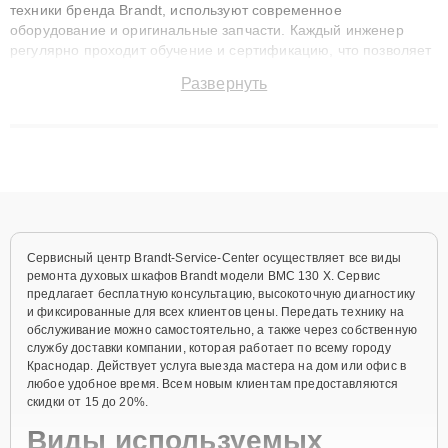
техники бренда Brandt, используют современное
оборудование и оригинальные запчасти. Каждый инженер
регулярно проходит обучение и сертификацию, что позволяет
быстро и точноdiagnostikировать поломки и восстанавливать
Развернуть
технику с сохранением гарантии до 3 лет. Наши мастера
решают сложные случаи: от замены матриц и материнских
плат до ремонта после залития и восстановления данных.
Благодаря высокой квалификации и ответственному подходу
клиенты получают быстрый, качественный ремонт и понятные
объяснения по результатам диагностики.
Сервисный центр Brandt-Service-Center осуществляет все виды
ремонта духовых шкафов Brandt модели BMC 130 X. Сервис
предлагает бесплатную консультацию, высокоточную диагностику
и фиксированные для всех клиентов цены. Передать технику на
обслуживание можно самостоятельно, а также через собственную
службу доставки компании, которая работает по всему городу
Краснодар. Действует услуга выезда мастера на дом или офис в
любое удобное время. Всем новым клиентам предоставляются
скидки от 15 до 20%.
Виды используемых